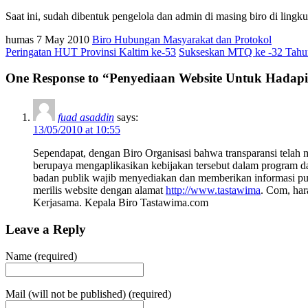
Saat ini, sudah dibentuk pengelola dan admin di masing biro di ling
humas
7 May 2010
Biro Hubungan Masyarakat dan Protokol
Peringatan HUT Provinsi Kaltim ke-53
Sukseskan MTQ ke -32 Tahu
One Response to “Penyediaan Website Untuk Hadap
fuad asaddin
says:
13/05/2010 at 10:55
Sependapat, dengan Biro Organisasi bahwa transparansi telah
berupaya mengaplikasikan kebijakan tersebut dalam program
badan publik wajib menyediakan dan memberikan informasi pub
merilis website dengan alamat
http://www.tastawima
. Com, har
Kerjasama. Kepala Biro Tastawima.com
Leave a Reply
Name (required)
Mail (will not be published) (required)