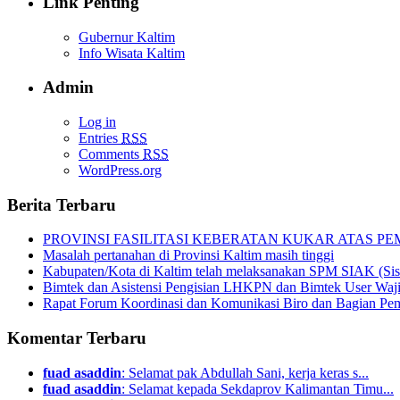
Link Penting
Gubernur Kaltim
Info Wisata Kaltim
Admin
Log in
Entries
RSS
Comments
RSS
WordPress.org
Berita Terbaru
PROVINSI FASILITASI KEBERATAN KUKAR ATAS 
Masalah pertanahan di Provinsi Kaltim masih tinggi
Kabupaten/Kota di Kaltim telah melaksanakan SPM SIAK (Sis
Bimtek dan Asistensi Pengisian LHKPN dan Bimtek User W
Rapat Forum Koordinasi dan Komunikasi Biro dan Bagian Peme
Komentar Terbaru
fuad asaddin
: Selamat pak Abdullah Sani, kerja keras s...
fuad asaddin
: Selamat kepada Sekdaprov Kalimantan Timu...