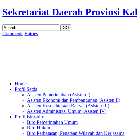
Sekretariat Daerah Provinsi K
Comments
Entries
Home
Profil Setda
Asisten Pemerintahan (Asisten I)
Asisten Ekonomi dan Pembangunan (Asisten II)
Asisten Kesejahteraan Rakyat (Asisten III)
Asisten Administrasi Umum (Asisten IV)
Profil Biro-biro
Biro Pemerintahan Umum
Biro Hukum
Biro Perbatasan, Penataan Wilayah dan Kerjasama